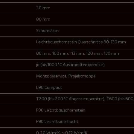
1,0 mm
80 mm
Schornstein
Leichtbauschornstein Querschnitte 80-130 mm
80 mm
, 100 mm
, 113 mm
, 120 mm
, 130 mm
ja (bis 1000 °C Ausbrandtemperatur)
Montageservice
, Projektmappe
L90 Compact
T200 (bis 200 °C Abgastemperatur)
, T600 (bis 60
F90 Leichtbauschornstein
F90 Leichtbauschacht
0,20 W/m²K
, ≤ 0,12 W/m²K