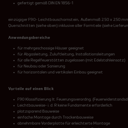
gefertigt gemäß DIN EN 1856-1
einzügiger F90- Leichtbauschornstein, Außenmaß 250 x 250 mm
Querschnitten (siehe oben) inklusive aller Formteile (siehe Lief
Anwendungsbereich
e
für mehrgeschossige Häuser geeignet
für Abgasleitung, Zuluftleitung, Installationsleitungen
für alle Regelfeuerstätten zugelassen (mit
Edelstahleinsatz
)
für Neubau oder Sanierung
für horizontalen und vertikalen Einbau geeignet
Vorteile
auf einen Blick
F90 Klassifizierung lt. Feuerungsverordng. (Feuerwiderstands
Leichtbauweise- i. d. R keine Fundamente erforderlich
platzsparend Bauweise
einfache Montage durch Trockenbauweise
abnehmbare Vorderplatte für erleichterte Montage