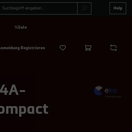
Help
N
%Sale
Anmeldung Registrieren
V4A-
Compact