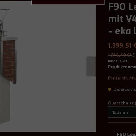
F90 L
mit V
- eka
1.399,51 
1.646,48 €*
(
Inhalt:
1 Set
Produktnum
Preise inkl. M
Lieferzeit
Querschnitt 
F90 Lei