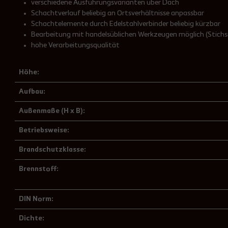
verschiedene Ausführungsvarianten über Dach
Schachtverlauf beliebig an Ortsverhältnisse anpassbar
Schachtelemente
durch Edelstahlverbinder beliebig kürzbar
Bearbeitung mit handelsüblichen Werkzeugen möglich (Stich
hohe Verarbeitungsqualität
Höhe:
Aufbau:
Außenmaße (H x B):
Betriebsweise:
Brandschutzklasse:
Brennstoff:
DIN Norm:
Dichte: