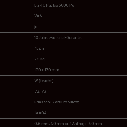
bis 40 Pa
, bis 5000 Pa
V4A
ja
10 Jahre Material-Garantie
4,2 m
28 kg
170 x 170 mm
W (feucht)
V2
, V3
Edelstahl
, Kalzium Silikat
14404
0,6 mm
, 1,0 mm auf Anfrage
, 40 mm