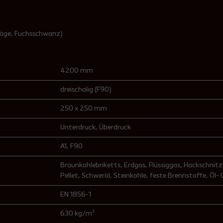
säge, Fuchsschwanz)
4200 mm
dreischalig (F90)
250 x 250 mm
Unterdruck
, Überdruck
A1
, F90
Braunkohlebriketts
, Erdgas
, Flüssiggas
, Hackschnitz
Pellet
, Schweröl
, Steinkohle
, feste Brennstoffe
, Öl-
EN 1856-1
630 kg/m³