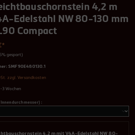
eichtbauschornstein 4,2 m
4A-Edelstahl NW 80-130 mm
 L90 Compact
€*
15% gespart)
mer:
SMF90E480130.1
wSt. zzgl. Versandkosten
 2-3 Wochen
(Innendurchmesser) :
chtbauschornstein 4,2 m mit V4A-Edelstahl NW 80-