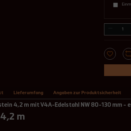
Einm
Die Li
Schach
d
u
Bitte 
Außerd
w
Dachne
günsti
u
Besch
Die An
Wenn e
folgt:
empfeh
0,5 m,
Geben 
an
0-10°,
Dachn
kt
Lieferumfang
Angaben zur Produktsicherheit
Bei Da
Edelst
stein 4,2 m mit V4A-Edelstahl NW 80-130 mm - 
Dachne
 4,2 m
Liefe
Der do