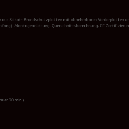
(Innen
Abgast
(mit a
 aus Silikat- Brandschutzplatten mit abnehmbaren Vorderplatten u
erumfang), Montageanleitung, Querschnittsberechnung, CE Zertifizieru
1x Ada
1x Anz
1x Spa
1x Da
1x Re
1x Mü
1x ent
Die ge
dauer 90 min.)