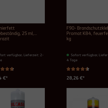
ierfett
F90- Brandschutzkle
ebeständig, 25 ml,
Promat K84, feuerfes
razit
kg
ort verfügbar, Lieferzeit: 2-
Sofort verfügbar, Liefer
ge
4 Tage
4 €*
28,26 €*