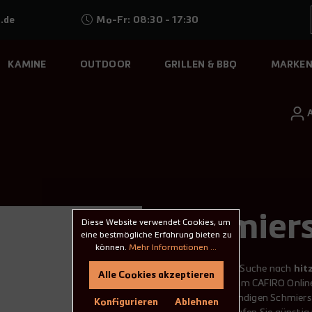
.de
Mo-Fr: 08:30 - 17:30
KAMINE
OUTDOOR
GRILLEN & BBQ
MARKE
Schmiers
Diese Website verwendet Cookies, um
eine bestmögliche Erfahrung bieten zu
können.
Mehr Informationen ...
Sie sind auf der Suche nach
hit
Alle Cookies akzeptieren
sind Sie bei uns im CAFIRO Onli
von hitzebeständigen Schmierst
Konfigurieren
Ablehnen