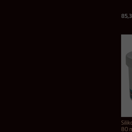
85,3
Sili
80 