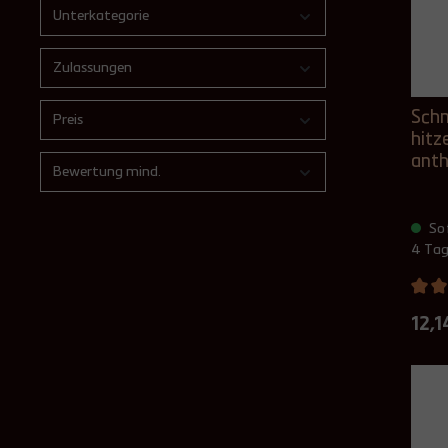
Unterkategorie
Zulassungen
Schm
Preis
hitz
anth
Bewertung mind.
Sof
4 Ta
12,1