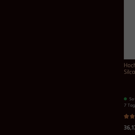
Hoch
Silc
Sof
7 Tag
36,1