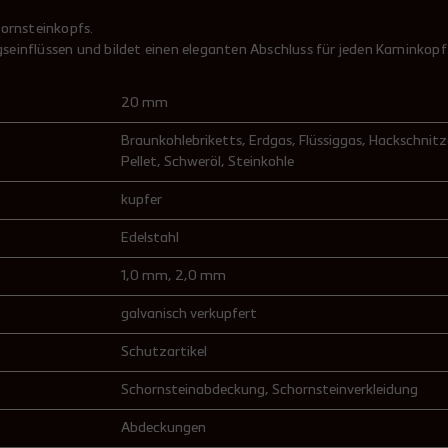
hornsteinkopfs.
einflüssen und bildet einen eleganten Abschluss für jeden Kaminkopf
20 mm
Braunkohlebriketts
, Erdgas
, Flüssiggas
, Hackschnitz
Pellet
, Schweröl
, Steinkohle
kupfer
Edelstahl
1,0 mm
, 2,0 mm
galvanisch verkupfert
Schutzartikel
Schornsteinabdeckung
, Schornsteinverkleidung
Abdeckungen