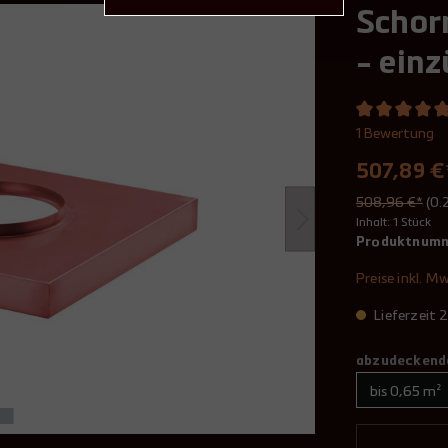
Schor
- einz
1 Bewertung
507,89 €
508,96 €*
(0.
Inhalt:
1 Stück
Produktnum
Preise inkl. M
Lieferzeit
abzudeckende