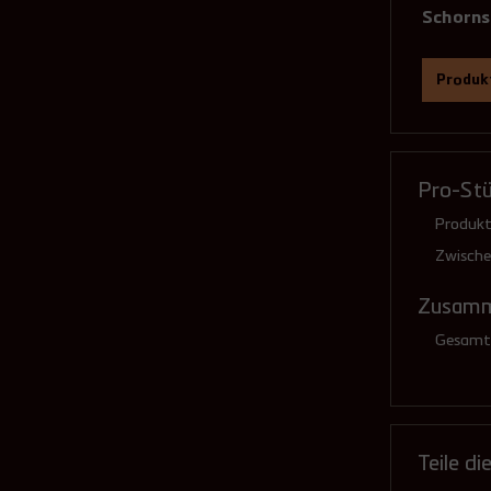
Schorns
Produkt
Öffn
tatsä
Pro-St
Produkt
Zwisch
Zusamm
Gesamtp
Teile di