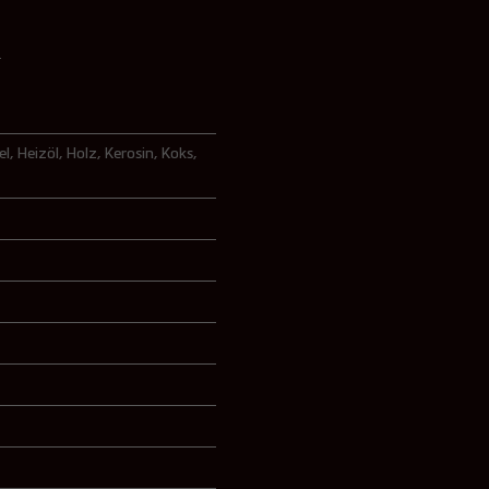
.
rund, Ø 225 mm + 20 mm Aufkantung
el
, Heizöl
, Holz
, Kerosin
, Koks
,
rund, Ø 250 mm + 20 mm Aufkantung
rund, Ø 300 mm + 20 mm Aufkantung