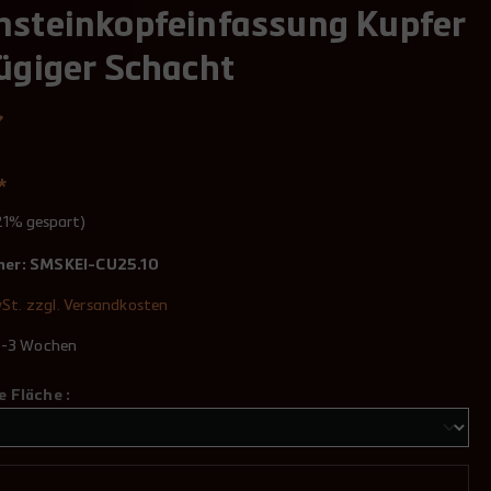
nsteinkopfeinfassung Kupfer
ügiger Schacht
*
21% gespart)
mer:
SMSKEI-CU25.10
wSt. zzgl. Versandkosten
 2-3 Wochen
 Fläche :