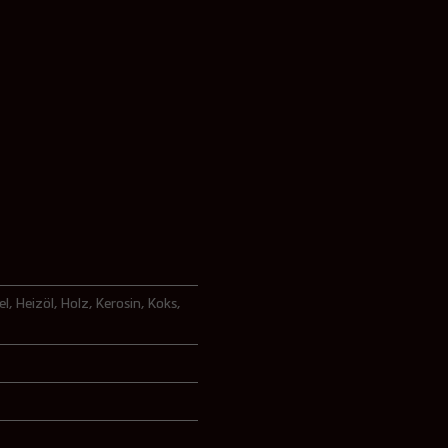
el
, Heizöl
, Holz
, Kerosin
, Koks
,