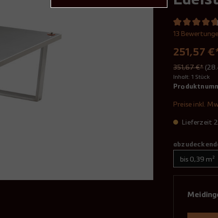
Edels
13 Bewertung
251,57 €
351,67 €*
(28
Inhalt:
1 Stück
Produktnum
Preise inkl. M
Lieferzeit
abzudeckende
Meiding