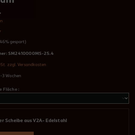
tahl
en
*
.46% gespart)
mer:
SM2410000MS-25.4
wSt. zzgl. Versandkosten
 2-3 Wochen
 Fläche :
er Scheibe aus V2A- Edelstahl