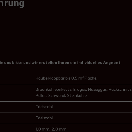
ührung
 uns bitte und wir erstellen Ihnen ein individuelles Angebot
Haube klappbar bis 0,5 m² Fläche.
Braunkohlebriketts
, Erdgas
, Flüssiggas
, Hackschnitz
Pellet
, Schweröl
, Steinkohle
Edelstahl
Edelstahl
1,0 mm
, 2,0 mm