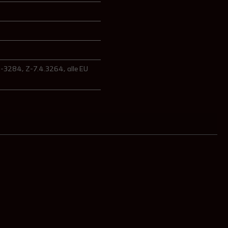
.4-3284
, Z-7.4.3264
, alle EU