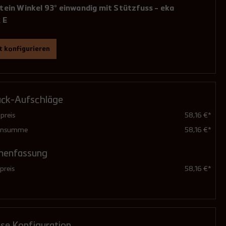
ein Winkel 93° einwandig mit Stützfuss - eka
 E
 konfigurieren
ührung
(Pflichtfeld)
ück-Aufschläge
feuchteunempfindlich (Standard)
preis
58,16 €*
ensumme
58,16 €*
enfassung
druckdicht (mit Dichtungen)
reis
58,16 €*
5,44 €**
ese Konfiguration