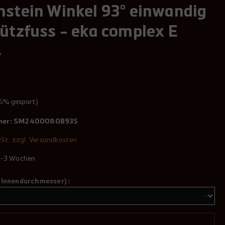
nstein Winkel 93° einwandig
tützfuss - eka complex E
46% gespart)
mer:
SM2400080B93S
wSt. zzgl. Versandkosten
 2-3 Wochen
(Innendurchmesser) :