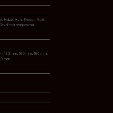
el
, Heizöl
, Holz
, Kerosin
, Koks
,
 Gas Niedertemperatur
mm
, 150 mm
, 160 mm
, 180 mm
,
00 mm