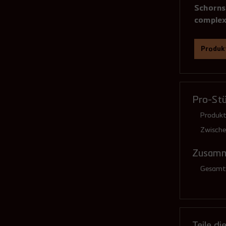
Schornst
complex
Produkt
Ausf
Pro-St
Produkt
Zwisch
Zusamm
Gesamtp
Teile di