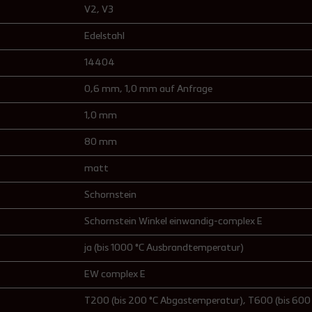
V2
, V3
Edelstahl
14404
0,6 mm
, 1,0 mm auf Anfrage
1,0 mm
80 mm
matt
Schornstein
Schornstein Winkel einwandig-complex E
ja (bis 1000 °C Ausbrandtemperatur)
EW complex E
T200 (bis 200 °C Abgastemperatur)
, T600 (bis 60