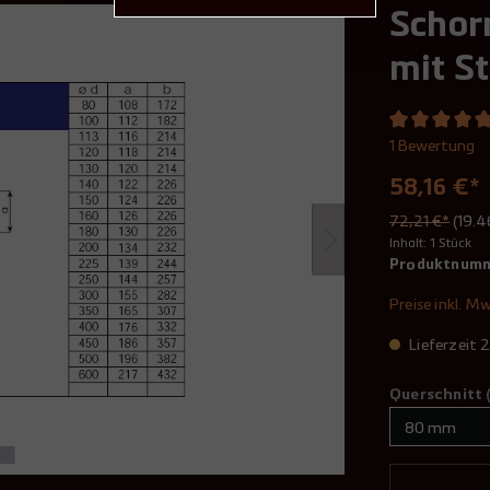
Schor
mit S
1 Bewertung
58,16 €*
72,21 €*
(19.
Inhalt:
1 Stück
Produktnum
Preise inkl. M
Lieferzeit
Querschnitt 