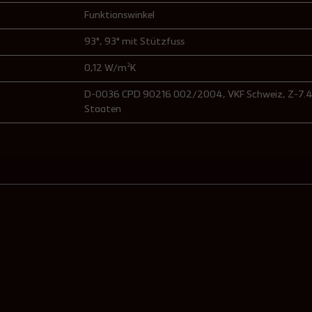
Funktionswinkel
93°
, 93° mit Stützfuss
0,12 W/m²K
D-0036 CPD 90216 002/2004
, VKF Schweiz
, Z-7
Staaten