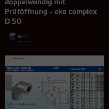
doppelwandig mit
Prüföffnung - eka complex
D 50