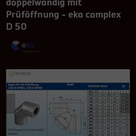
doppelwandig mit
Prüföffnung - eka complex
D 50