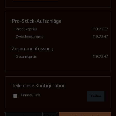
Ausführung
(Pflichtfeld)
Pro-Stück-Aufschläge
feuchtunempfindlich (Standard)
Produktpreis
119,72 €*
Zwischensumme
119,72 €*
Zusammenfassung
druckdicht (mit Dichtungen)
Gesamtpreis
119,72 €*
10,95 €**
Teile diese Konfiguration
Einmal-Link
Teilen