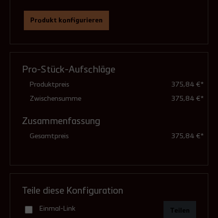
Produkt konfigurieren
Ausführung
(Pflichtfeld)
Pro-Stück-Aufschläge
feuchtunempfindlich (Standard)
Produktpreis
375,84 €*
Zwischensumme
375,84 €*
Zusammenfassung
druckdicht (mit Dichtungen)
Gesamtpreis
375,84 €*
43,90 €**
Teile diese Konfiguration
Einmal-Link
Teilen