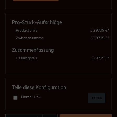
Deckenmontagesystem
Ascheschweller
Außenluftanschluss
Rauchgasstutzen
(Pflichtfeld)
(Pflichtfeld)
(Pflichtfeld)
(Pflichtfeld)
Pro-Stück-Aufschläge
ohne
ohne
ohne
ohne
Produktpreis
5.297,19 €*
Zwischensumme
5.297,19 €*
Zusammenfassung
mit Deckenmontagesystem
mit erhöhtem Ascheschweller Odin
mit Außenluftanschluss (Set)
mit konischer Abgasmündung Ø
Gesamtpreis
5.297,19 €*
(Rauchrohr auf Maß – max. Länge
45,00 €**
87,00 €**
150 mm
1900 mm)
93,00 €**
1.070,00 €**
Teile diese Konfiguration
Einmal-Link
Teilen