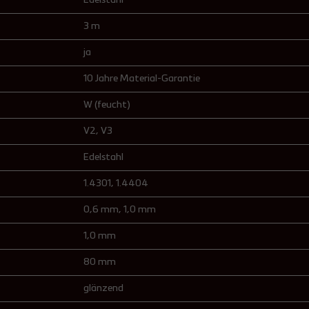
Edelstahl
3 m
ja
10 Jahre Material-Garantie
W (feucht)
V2
, V3
Edelstahl
1.4301
, 1.4404
0,6 mm
, 1,0 mm
1,0 mm
80 mm
glänzend