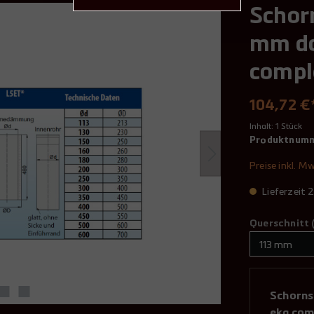
Schor
mm do
compl
104,72 €
Inhalt:
1 Stück
Produktnum
Preise inkl. M
Lieferzeit
Querschnitt 
Schorns
eka com