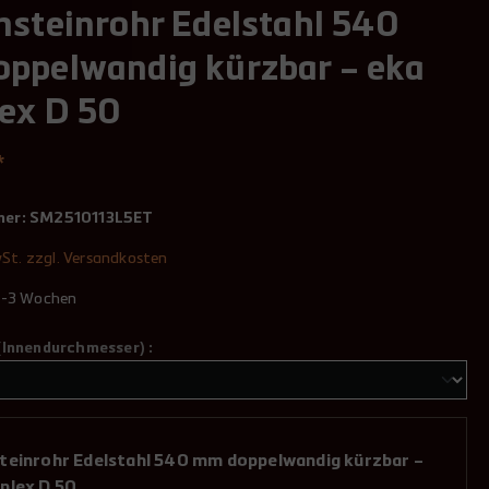
nsteinrohr Edelstahl 540
ppelwandig kürzbar – eka
ex D 50
*
mer:
SM2510113L5ET
wSt. zzgl. Versandkosten
 2-3 Wochen
(Innendurchmesser) :
teinrohr Edelstahl 540 mm doppelwandig kürzbar –
plex D 50