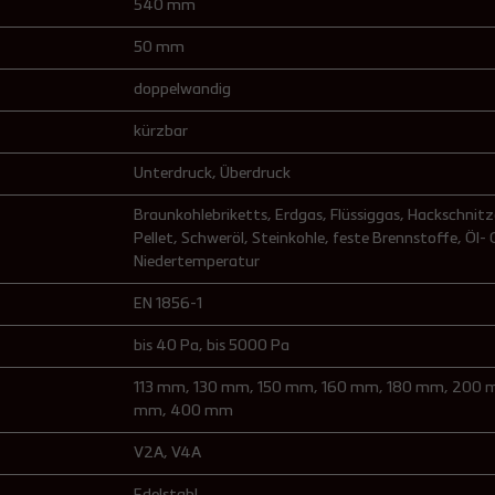
540 mm
50 mm
doppelwandig
kürzbar
Unterdruck
, Überdruck
Braunkohlebriketts
, Erdgas
, Flüssiggas
, Hackschnitz
Pellet
, Schweröl
, Steinkohle
, feste Brennstoffe
, Öl-
Niedertemperatur
EN 1856-1
bis 40 Pa
, bis 5000 Pa
113 mm
, 130 mm
, 150 mm
, 160 mm
, 180 mm
, 200
mm
, 400 mm
V2A
, V4A