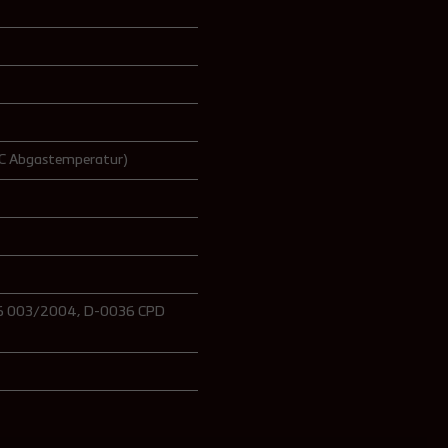
 °C Abgastemperatur)
16 003/2004
, D-0036 CPD