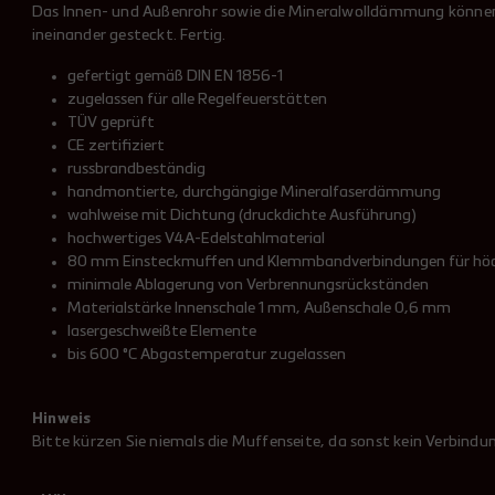
Das Innen- und Außenrohr sowie die Mineralwolldämmung können a
ineinander gesteckt. Fertig.
gefertigt gemäß DIN EN 1856-1
zugelassen für alle Regelfeuerstätten
TÜV geprüft
CE zertifiziert
russbrandbeständig
handmontierte, durchgängige Mineralfaserdämmung
wahlweise mit Dichtung (druckdichte Ausführung)
hochwertiges V4A-Edelstahlmaterial
80 mm Einsteckmuffen und Klemmbandverbindungen für höch
minimale Ablagerung von Verbrennungsrückständen
Materialstärke Innenschale 1 mm, Außenschale 0,6 mm
lasergeschweißte Elemente
bis 600 °C Abgastemperatur zugelassen
Hinweis
Bitte kürzen Sie niemals die Muffenseite, da sonst kein Verbindu