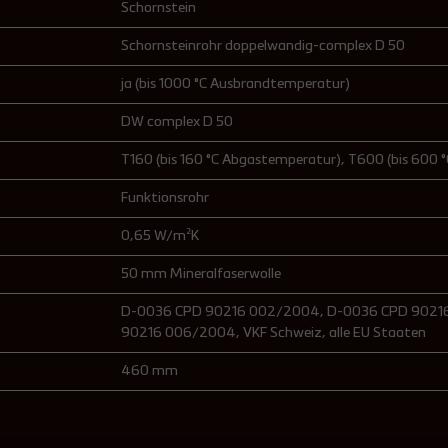
Schornstein
Schornsteinrohr doppelwandig-complex D 50
ja (bis 1000 °C Ausbrandtemperatur)
DW complex D 50
T160 (bis 160 °C Abgastemperatur)
, T600 (bis 600
Funktionsrohr
0,65 W/m²K
50 mm Mineralfaserwolle
D-0036 CPD 90216 002/2004
, D-0036 CPD 902
90216 006/2004
, VKF Schweiz
, alle EU Staaten
460 mm