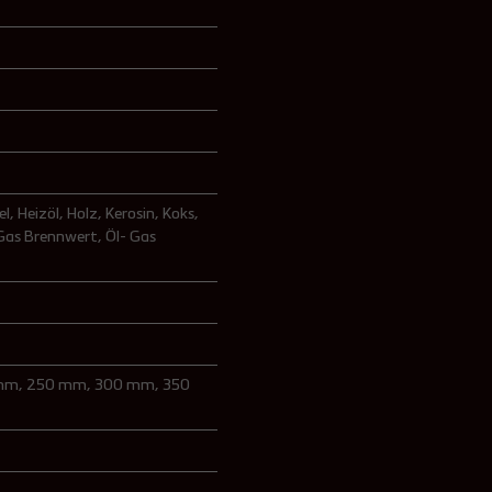
el
, Heizöl
, Holz
, Kerosin
, Koks
,
 Gas Brennwert
, Öl- Gas
 mm
, 250 mm
, 300 mm
, 350