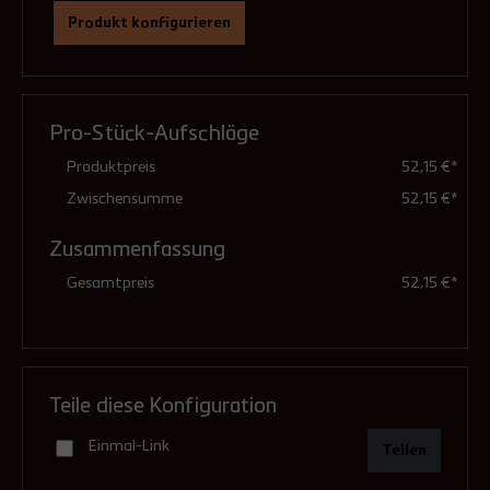
Produkt konfigurieren
Ausführung
(Pflichtfeld)
Pro-Stück-Aufschläge
feuchteunempfindlich (Standard)
Produktpreis
52,15 €*
Zwischensumme
52,15 €*
Zusammenfassung
druckdicht (mit Dichtungen)
Gesamtpreis
52,15 €*
5,03 €**
Teile diese Konfiguration
Einmal-Link
Teilen