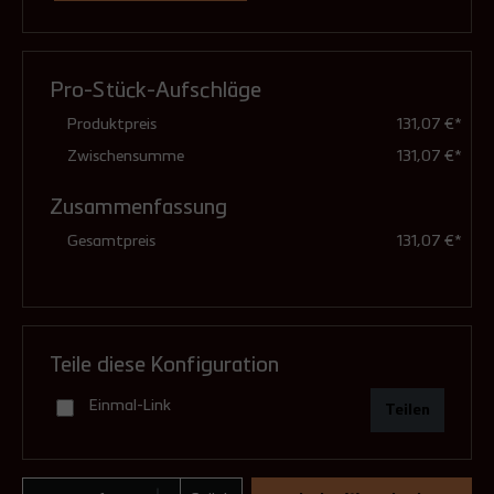
Ausführung
mit Klemmband liefern?
(Pflichtfeld)
(Pflichtfeld)
Für die Verbindung dieses Produkts mit anderen
Bauteilen ist ein Klemmband erforderlich.
Pro-Stück-Aufschläge
feuchteunempfindlich (Standard)
Produktpreis
131,07 €*
Bei Auswahl "mit Klemmband" liefern wir dieses
gleich mit.
Zwischensumme
131,07 €*
Zusammenfassung
druckdicht (mit Dichtungen)
Gesamtpreis
131,07 €*
ohne Klemmband
6,16 €**
mit Klemmband
Teile diese Konfiguration
24,21 €**
Einmal-Link
Teilen