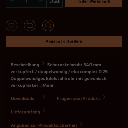
Stück
In den Warenkorb
Angebot anfordern
Beschreibung
Schornsteinrohr 540 mm
verkupfert / doppelwandig / eka complex D 25
Doppelwandiges Edelstahlrohr mit galvanisch
verkupferter…
Mehr
Downloads
Fragen zum Produkt
2
Lieferumfang
Angaben zur Produktsicherheit