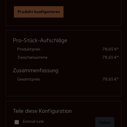
Produkt konfigurieren
Ausführung
(Pflichtfeld)
Pro-Stück-Aufschläge
feuchtunempfindlich (Standard)
Produktpreis
78,65 €*
Zwischensumme
78,65 €*
Zusammenfassung
druckdicht (mit Dichtungen)
Gesamtpreis
78,65 €*
43,90 €**
Teile diese Konfiguration
Einmal-Link
Teilen