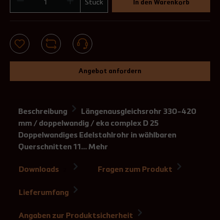
Stück
In den Warenkorb
Angebot anfordern
Beschreibung
Längenausgleichsrohr 330-420
mm / doppelwandig / eka complex D 25
Doppelwandiges Edelstahlrohr in wählbaren
Querschnitten 11…
Mehr
Downloads
Fragen zum Produkt
2
Lieferumfang
Angaben zur Produktsicherheit