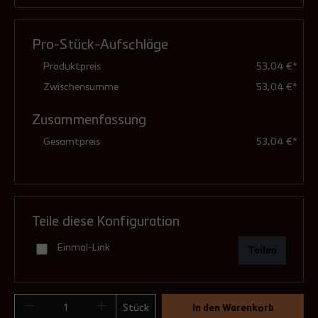
Ausführung
Hersteller Feuerstätte
(Pflichtfeld)
Pro-Stück-Aufschläge
feuchteunempfindlich (Standard)
Produktpreis
53,04 €*
Zwischensumme
53,04 €*
Zusammenfassung
druckdicht (mit Dichtungen)
Gesamtpreis
53,04 €*
5,03 €**
Teile diese Konfiguration
Einmal-Link
Teilen
Stück
In den Warenkorb