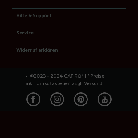
440,30 €**
Hilfe & Support
Variante 4
Service
440,30 €**
Widerruf erklären
Variante 1
440,30 €**
©2023 - 2024 CAFIRO® | *Preise
inkl. Umsatzsteuer, zzgl. Versand
Variante 19 3002 Rot
440,30 €**
Variante 8
440,30 €**