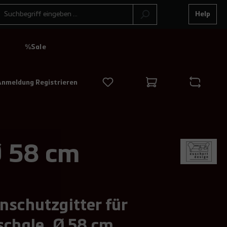
Help
N
%Sale
Anmeldung Registrieren
Ø 58 cm
nschutzgitter für
schale, Ø 58 cm