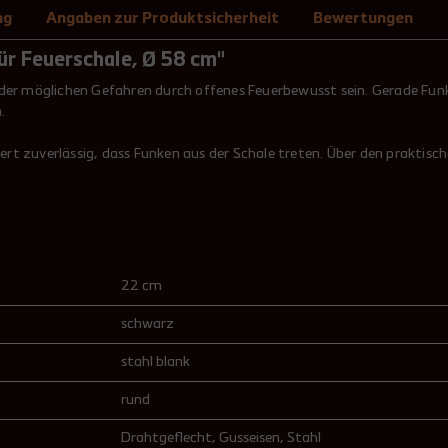
ng
Angaben zur Produktsicherheit
Bewertungen
ür Feuerschale, Ø 58 cm"
r der möglichen Gefahren durch offenes Feuerbewusst sein. Gerade F
n.
rt zuverlässig, dass Funken aus der Schale treten. Über den praktisc
22 cm
schwarz
stahl blank
rund
Drahtgeflecht
, Gusseisen
, Stahl