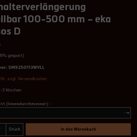
alterverlängerung
ellbar 100-500 mm – eka
mos D
*
.8% gespart)
mer:
SM9250113WVLL
wSt. zzgl. Versandkosten
 2-3 Wochen
itt (Innendurchmesser) :
Stück
In den Warenkorb