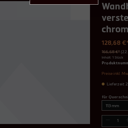
Wandh
verst
chro
128,68 €
166,68 €*
(22
Inhalt:
1 Stück
Produktnum
Preise inkl. M
Lieferzeit
für Querschn