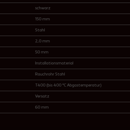
schwarz
150 mm
Stahl
2,0 mm
50 mm
Installationsmaterial
Rauchrohr Stahl
T400 (bis 400 °C Abgastemperatur)
Versatz
60 mm