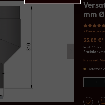
Versa
mm Ø 
2 Bewertunge
65,68 €*
Inhalt:
1 Stück
Produktnum
Preise inkl. M
Lieferzeit