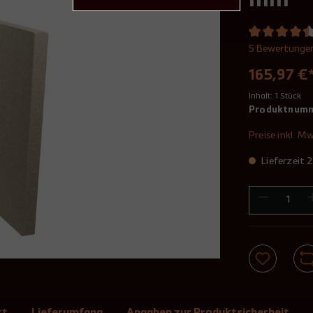
mm
5 Bewertunge
165,97 €
Inhalt:
1 Stück
Produktnum
Preise inkl. M
Lieferzeit
kt
Lieferumfang
Angaben zur Produktsicherheit