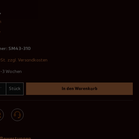
n
*
mer:
SM43-310
wSt. zzgl. Versandkosten
 2-3 Wochen
Stück
In den Warenkorb
Bewertungen