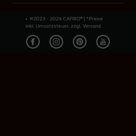
750 x 750 mm
rund, Durchmesser 80 mm
7,18 €**
©2023 - 2024 CAFIRO® | *Preise
inkl. Umsatzsteuer, zzgl. Versand
800 x 800 mm
rund, Durchmesser 110 mm
42,06 €**
rund, Durchmesser 120 mm
2,05 €**
rund, Durchmesser 130 mm
3,08 €**
rund, Durchmesser 140 mm