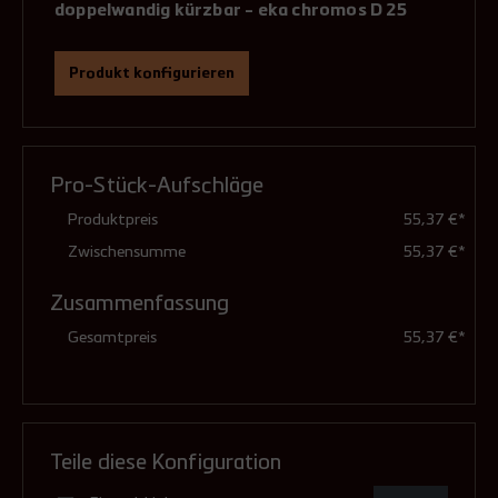
doppelwandig kürzbar - eka chromos D 25
Produkt konfigurieren
mit Klemmband liefern?
(Pflichtfeld)
Für die Verbindung dieses Produkts mit anderen
Bauteilen ist ein Klemmband erforderlich.
Pro-Stück-Aufschläge
Produktpreis
55,37 €*
Bei Auswahl "mit Klemmband" liefern wir dieses
gleich mit.
Zwischensumme
55,37 €*
Zusammenfassung
Gesamtpreis
55,37 €*
ohne Klemmband
mit Klemmband
Teile diese Konfiguration