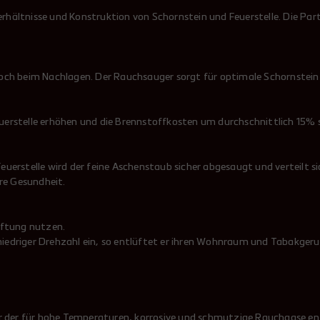
ältnisse und Konstruktion von Schornstein und Feuerstelle. Die Partik
 beim Nachlagen. Der Rauchsauger sorgt für optimale Schornsteinzug
Feuerstelle erhöhen und die Brennstoffkosten um durchschnittlich 15% 
uerstelle wird der feine Aschenstaub sicher abgesaugt und verteilt s
re Gesundheit.
üftung nutzen.
 niedriger Drehzahl ein, so entlüftet er ihren Wohnraum und Tabakger
tor der für hohe Temperaturen, korrosive und schmutzige Rauchgase 