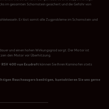
cks im gesamten Schornstein gesichert und die Gefahr von
hlekesseln. Er löst somit alle Zugprobleme im Schornstein und
sdauer und einen hohen Wirkungsgrad sorgt. Der Motor ist
ützen den Motor vor Überhitzung.
 RSV 400 von Exodraft
können Sie Ihren Kaminofen stets
chtigen Rauchsaugers benötigen, kontaktieren Sie uns gerne