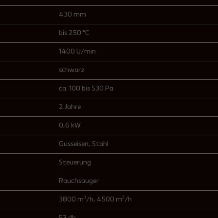
430 mm
bis 250 °C
1400 U/min
schwarz
ca. 100 bis 530 Pa
2 Jahre
0,6 kW
Gusseisen
, Stahl
Steuerung
Rauchsauger
3800 m³/h
, 4500 m³/h
53 db