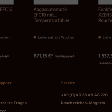
 EFC16
Abgasautomatik
Funkfe
EFC18 mit
XZENS
Temperaturfühler
Rauchs
Temper
Wochen
Lieferzeit 2-3 Wochen
Liefe
871,15 €*
1.537,
54 €*
1.049,58 €*
1.830,9
Support
Service
+49 (0) 40 28 48 48 220
stellte Fragen
Rauchzeichen-Magazin
ter