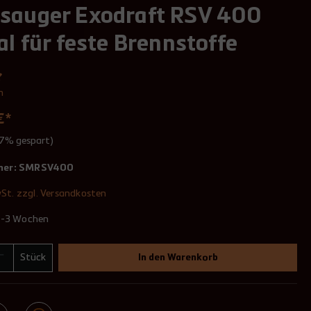
sauger Exodraft RSV 400
al für feste Brennstoffe
n
€*
17% gespart)
mer:
SMRSV400
wSt. zzgl. Versandkosten
 2-3 Wochen
Stück
In den Warenkorb