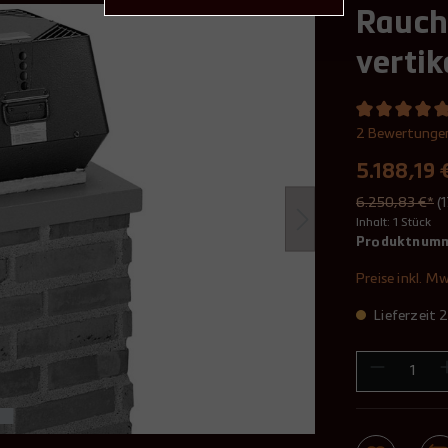
Rauch
vertik
2 Bewertunge
5.188,19 
6.250,83 €*
(
Inhalt:
1 Stück
Produktnum
Preise inkl. M
Lieferzeit