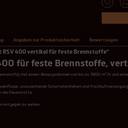
ng
Angaben zur Produktsicherheit
Bewertungen
 RSV 400 vertikal für feste Brennstoffe"
00 für feste Brennstoffe, ver
rennstoffe) mit einem Absaugvolumen von bis zu 3800 m³/h und einer
gseinflüsse, unzureichende Schornsteinhöhen und Frischluftversorgu
 der Feuerstätte.
n entgegen zu wirken.