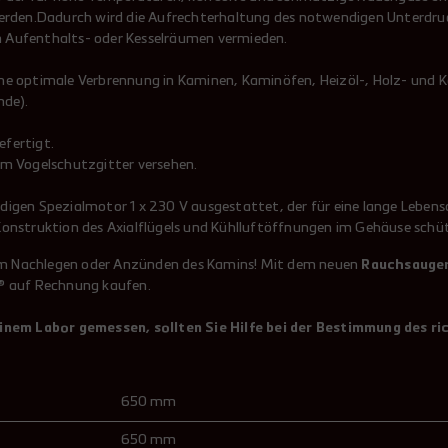
werden.Dadurch wird die Aufrechterhaltung des notwendigen Unterdru
in Aufenthalts- oder Kesselräumen vermieden.
e optimale Verbrennung in Kaminen, Kaminöfen, Heizöl-, Holz- und Ko
nde).
fertigt.
em Vogelschutzgitter versehen.
digen Spezialmotor 1 x 230 V ausgestattet, der für eine lange Leben
Konstruktion des Axialflügels und Kühlluftöffnungen im Gehäuse sch
im Nachlegen oder Anzünden des Kamins! Mit dem neuen
Rauchsauger
O® auf Rechnung kaufen.
nem Labor gemessen, sollten Sie Hilfe bei der Bestimmung des ri
650 mm
650 mm