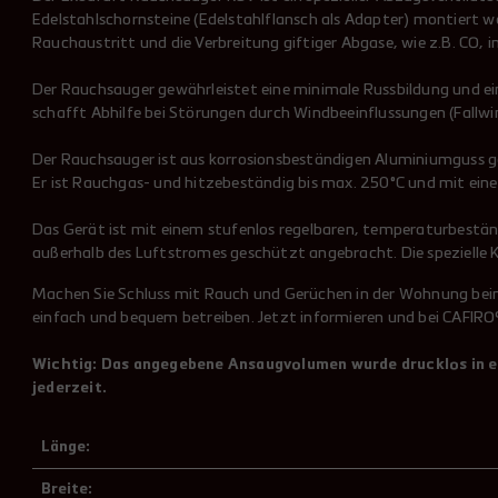
Edelstahlschornsteine (Edelstahlflansch als Adapter) montiert 
Rauchaustritt und die Verbreitung giftiger Abgase, wie z.B. CO, 
Der Rauchsauger gewährleistet eine minimale Russbildung und ein
schafft Abhilfe bei Störungen durch Windbeeinflussungen (Fallwi
Der Rauchsauger ist aus korrosionsbeständigen Aluminiumguss ge
Er ist Rauchgas- und hitzebeständig bis max. 250°C und mit ein
Das Gerät ist mit einem stufenlos regelbaren, temperaturbestän
außerhalb des Luftstromes geschützt angebracht. Die spezielle 
Machen Sie Schluss mit Rauch und Gerüchen in der Wohnung be
einfach und bequem betreiben. Jetzt informieren und bei CAFIR
Wichtig: Das angegebene Ansaugvolumen wurde drucklos in ei
jederzeit.
Länge:
Breite: