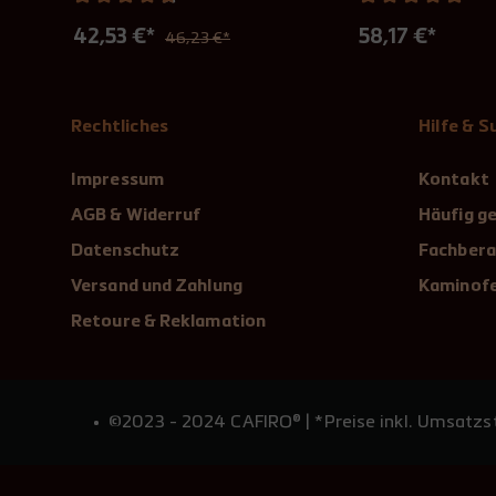
42,53 €*
58,17 €*
46,23 €*
Rechtliches
Hilfe & 
Impressum
Kontakt
AGB & Widerruf
Häufig ge
Datenschutz
Fachbera
Versand und Zahlung
Kaminofe
Retoure & Reklamation
©2023 - 2024 CAFIRO® | *Preise inkl. Umsatzst