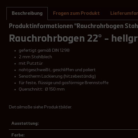
Beschreibung
Fragen zum Produkt
Lieferumfa
Produktinformationen "Rauchrohrbogen Stahl
Rauchrohrbogen 22° - hellg
gefertigt gemäß DIN 1298
2 mm Stahlblech
mit Putztür
nahtgeschweißt, geschliffen und poliert
Senotherm Lackierung (hitzebeständig)
für feste, flüssige und gasförmige Brennstoffe
Querschnitt: Ø 150 mm
Detailmaße siehe Produktbilder.
Ausstattung:
Farbe: