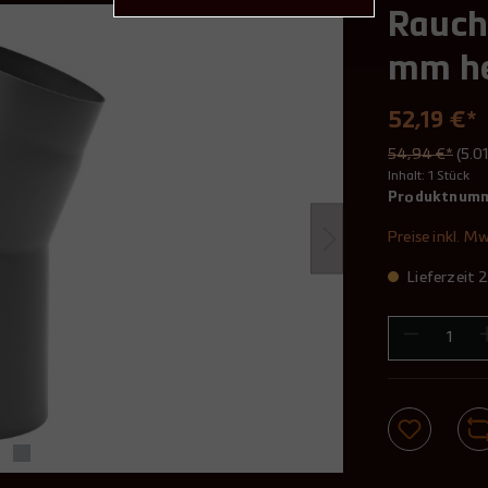
Rauch
mm he
52,19 €*
54,94 €*
(5.0
Inhalt:
1 Stück
Produktnum
Preise inkl. M
Lieferzeit