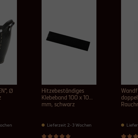
EN", Ø
Hitzebeständiges
Wandf
z
Klebeband 100 x 10
doppe
mm, schwarz
Rauchr
mm Ø 
unlacki
Wochen
Lieferzeit 2-3 Wochen
Liefe