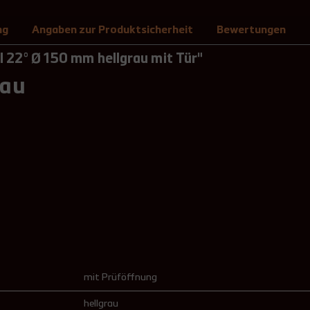
ng
Angaben zur Produktsicherheit
Bewertungen
 22° Ø 150 mm hellgrau mit Tür"
rau
mit Prüföffnung
hellgrau