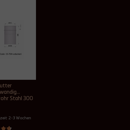
utter
lwandig
ohr Stahl 300
150 mm
ert, lang
rzeit 2-3 Wochen