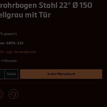
rohrbogen Stahl 22° Ø 150
llgrau mit Tür
1% gespart)
mer:
SM15-223
wSt. zzgl. Versandkosten
 2-3 Wochen
Stück
In den Warenkorb