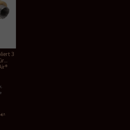
liert 3
ür
ir®
r,
e
 €*