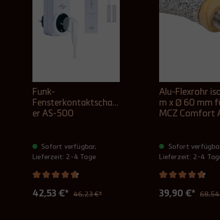
Funk-
Alu-Flexrohr iso
Fensterkontaktschalt
m x Ø 60 mm f
er AS-500
MCZ Comfort A
Sofort verfügbar,
Sofort verfügba
Lieferzeit: 2-4 Tage
Lieferzeit: 2-4 Tag
42,53 €*
39,90 €*
46,23 €*
68,54