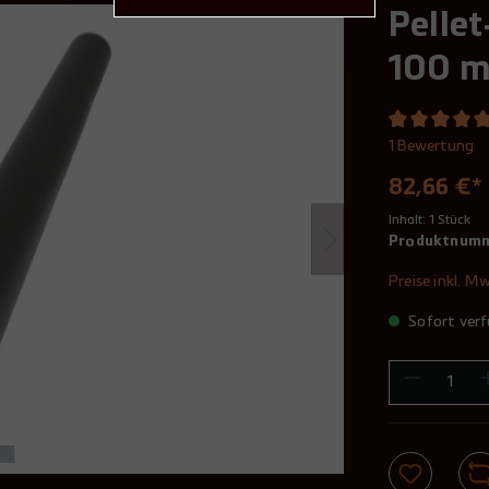
Pelle
100 m
1 Bewertung
82,66 €*
Inhalt:
1 Stück
Produktnum
Preise inkl. M
Sofort verf