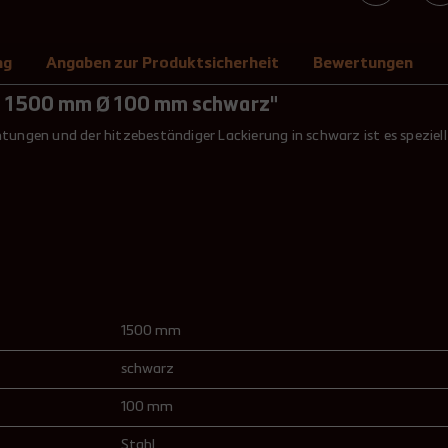
ng
Angaben zur Produktsicherheit
Bewertungen
hl 1500 mm Ø 100 mm schwarz"
htungen und der hitzebeständiger Lackierung in schwarz ist es speziel
1500 mm
schwarz
100 mm
Stahl