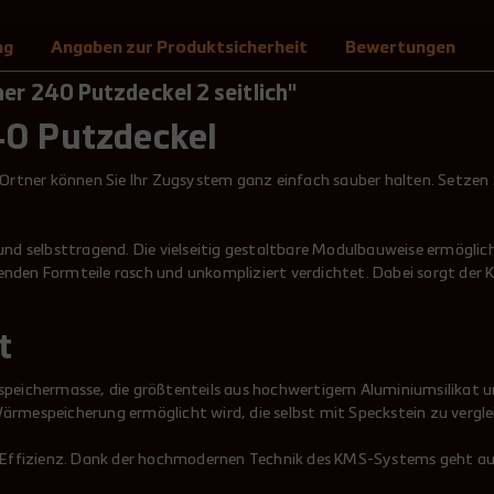
ng
Angaben zur Produktsicherheit
Bewertungen
r 240 Putzdeckel 2 seitlich"
40 Putzdeckel
rtner können Sie Ihr Zugsystem ganz einfach sauber halten. Setzen S
 selbsttragend. Die vielseitig gestaltbare Modulbauweise ermöglicht 
nden Formteile rasch und unkompliziert verdichtet. Dabei sorgt der K
t
tspeichermasse, die größtenteils aus hochwertigem Aluminiumsilikat u
ärmespeicherung ermöglicht wird, die selbst mit Speckstein zu verglei
Effizienz. Dank der hochmodernen Technik des KMS-Systems geht auc