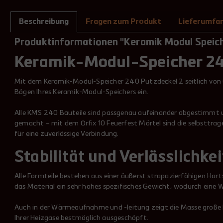
Beschreibung
Fragen zum Produkt
Lieferumfa
Produktinformationen "Keramik Modul Speiche
Keramik-Modul-Speicher 2
Mit dem Keramik-Modul-Speicher 240 Putzdeckel 2 seitlich von O
Bögen Ihres Keramik-Modul-Speichers ein.
Alle KMS 240 Bauteile sind passgenau aufeinander abgestimmt und
gemacht – mit dem Orfix 10 Feuerfest Mörtel sind die selbsttrage
für eine zuverlässige Verbindung.
Stabilität und Verlässlichkei
Alle Formteile bestehen aus einer äußerst strapazierfähigen Har
das Material ein sehr hohes spezifisches Gewicht, wodurch eine W
Auch in der Wärmeaufnahme und -leitung zeigt die Masse große 
Ihrer Heizgase bestmöglich ausgeschöpft.