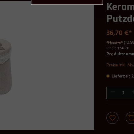
Keram
Putzde
36,70 €*
41,23 €*
(10.
Inhalt:
1 Stück
Produktnum
Preise inkl. M
Lieferzeit