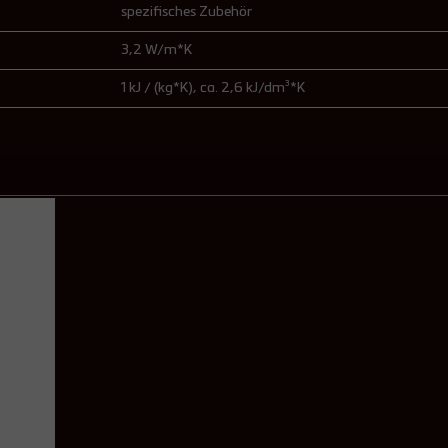
spezifisches Zubehör
3,2 W/m*K
1 kJ / (kg*K)
, ca. 2,6 kJ/dm³*K