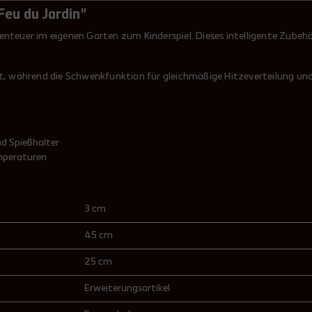
eu du Jardin"
nteuer im eigenen Garten zum Kinderspiel. Dieses intelligente Zubehör
t, während die Schwenkfunktion für gleichmäßige Hitzeverteilung und p
nd Spießhalter
emperaturen
3 cm
45 cm
25 cm
Erweiterungsartikel