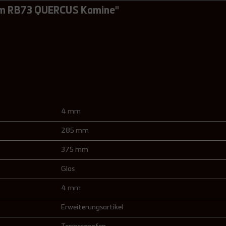
 mm RB73 QUERCUS Kamine"
4 mm
285 mm
375 mm
Glas
4 mm
Erweiterungsartikel