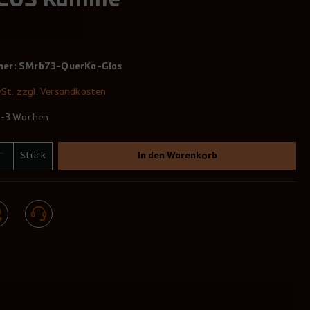
CUS Kamine
mer:
SMrb73-QuerKa-Glas
wSt. zzgl. Versandkosten
 2-3 Wochen
Stück
In den Warenkorb