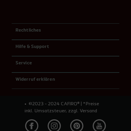
250 mm
Rechtliches
Hilfe & Support
300 mm
Service
Widerruf erklären
350 mm
©2023 - 2024 CAFIRO® | *Preise
400 mm
inkl. Umsatzsteuer, zzgl. Versand