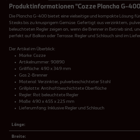
Produktinformationen "Cozze Plancha G-400 2
Die Plancha G-400 bietet eine vielseitige und kompakte Lösung für 
Steaks bis zu knusprigem Gemüse. Gefertigt aus verzinktem, pulverb
beleuchteten Regler zeigen an, wenn die Brenner in Betrieb sind, u
perfekt auf Balkon oder Terrasse. Regler und Schlauch sind im Liefe
Der Artikel im Überblick:
Marke: Cozze
Artikelnummer: 90890
Grillfläche: 490 x 349 mm
Gas 2-Brenner
Material: Verzinkter, pulverbeschichteter Stahl
Grillplatte: Antihaftbeschichtete Oberfläche
Regler: Rot beleuchtete Regler
Maße: 490 x 455 x 225 mm
Lieferumfang: Inklusive Regler und Schlauch
Länge:
Breite: