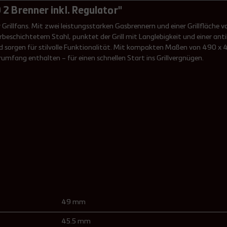
 Brenner inkl. Regulator"
Grillfans. Mit zwei leistungsstarken Gasbrennern und einer Grillfläche 
eschichtetem Stahl, punktet der Grill mit Langlebigkeit und einer antih
nd sorgen für stilvolle Funktionalität. Mit kompakten Maßen von 490 x 4
rumfang enthalten – für einen schnellen Start ins Grillvergnügen.
49 mm
45.5 mm