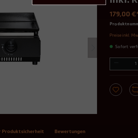
inkl. 
179,00 €
Produktnum
Preise inkl. M
Sofort verf
 Produktsicherheit
Bewertungen