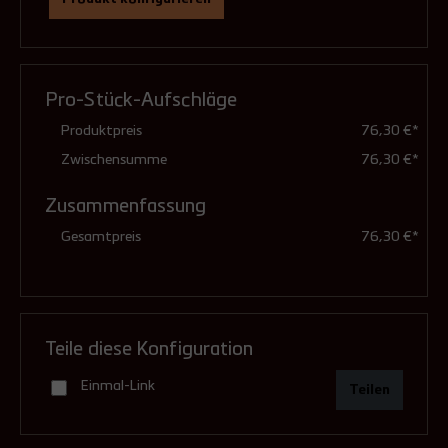
Winkelung
tatsächliche Dachneigung
(Pflichtfeld)
Pro-Stück-Aufschläge
Produktpreis
76,30 €*
0°, flach
Zwischensumme
76,30 €*
Zusammenfassung
bis 45°
Gesamtpreis
76,30 €*
11,59 €**
bis 60°
Teile diese Konfiguration
16,72 €**
Einmal-Link
Teilen