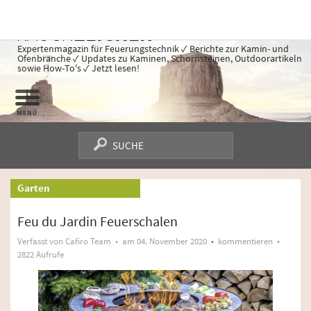
RAUCH
ZEICHEN
Expertenmagazin für Feuerungstechnik ✓ Berichte zur Kamin- und
Ofenbranche ✓ Updates zu Kaminen, Schornsteinen, Outdoorartikeln
sowie How-To's ✓ Jetzt lesen!
ZUM INHALT SPRINGEN
Garten
Feu du Jardin Feuerschalen
Verfasst von
Cafiro Team
• am
04. November 2020
•
kommentieren
•
2822 Aufrufe