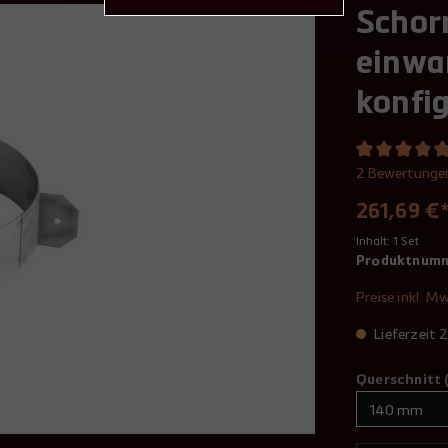
Schor
einwa
konfi
2 Bewertunge
261,69 €
Inhalt:
1 Set
Produktnum
Preise inkl. M
Lieferzeit
Querschnitt 