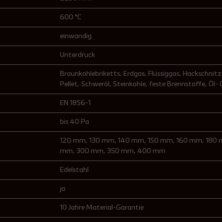
600 °C
einwandig
Unterdruck
Braunkohlebriketts
, Erdgas
, Flüssiggas
, Hackschnitz
Pellet
, Schweröl
, Steinkohle
, feste Brennstoffe
, Öl-
EN 1856-1
bis 40 Pa
120 mm
, 130 mm
, 140 mm
, 150 mm
, 160 mm
, 180
mm
, 300 mm
, 350 mm
, 400 mm
Edelstahl
ja
10 Jahre Material-Garantie