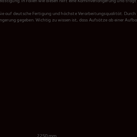
stigung. In Fällen wie diesen hilft eine Kaminverlängerung und trägt
"indiv
e auf deutsche Fertigung und höchste Verarbeitungsqualität. Durch d
Wir z
längerung gegeben. Wichtig zu wissen ist, dass Aufsätze ab einer Au
(z. B
Allgem
Das Ma
der v
Durchm
Länge 
einwa
doppe
2250 mm