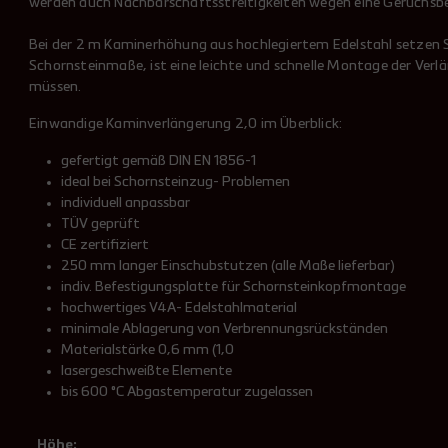
werden auch Nachbarschaftsstreitigkeiten wegen eine Geruchsbelä
Bei der 2 m Kaminerhöhung aus hochlegiertem Edelstahl setzen Si
Schornsteinmaße, ist eine leichte und schnelle Montage der Ver
müssen.
Einwandige Kaminverlängerung 2,0 im Überblick:
gefertigt gemäß DIN EN 1856-1
ideal bei Schornsteinzug- Problemen
individuell anpassbar
TÜV geprüft
CE zertifiziert
250 mm langer Einschubstutzen (alle Maße lieferbar)
indiv. Befestigungsplatte für Schornsteinkopfmontage
hochwertiges V4A- Edelstahlmaterial
minimale Ablagerung von Verbrennungsrückständen
Materialstärke 0,6 mm (1,0
lasergeschweißte Elemente
bis 600 °C Abgastemperatur zugelassen
Höhe: