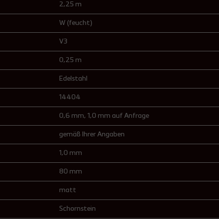
2,25 m
W (feucht)
V3
0,25 m
Edelstahl
14404
0,6 mm
, 1,0 mm auf Anfrage
gemäß Ihrer Angaben
1,0 mm
80 mm
matt
Schornstein