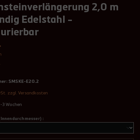
nsteinverlängerung 2,0 m
ndig Edelstahl -
gurierbar
n
*
mer:
SMSKE-E20.2
wSt. zzgl. Versandkosten
 2-3 Wochen
(Innendurchmesser) :