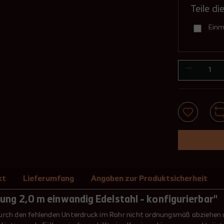
Einsc
Teile di
Bei Sc
Einm
werden
Sollte
wählen
schrei
"indiv
Wir z
(z. B.
abgek
Runde
Bei be
Schorn
den be
kt
Lieferumfang
Angaben zur Produktsicherheit
Sollte
ng 2,0 m einwandig Edelstahl - konfigurierbar"
wählen
 durch den fehlenden Unterdruck im Rohr nicht ordnungsmäß abziehe
schrei