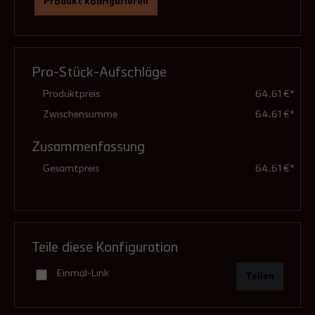
Produkt konfigurieren
Ausführung
(Pflichtfeld)
Pro-Stück-Aufschläge
feuchtunempfindlich (Standard)
Produktpreis
64,61 €*
Zwischensumme
64,61 €*
Zusammenfassung
druckdicht (mit Dichtungen)
Gesamtpreis
64,61 €*
15,16 €**
Teile diese Konfiguration
Einmal-Link
Teilen